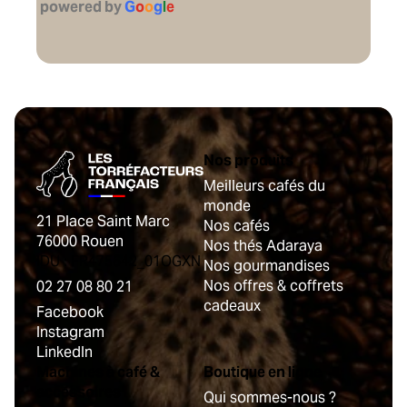
powered by
G
o
o
g
l
e
Nos produits
Meilleurs cafés du
monde
21 Place Saint Marc
Nos cafés
76000 Rouen
Nos thés Adaraya
IDU : FR475642_01OGXN
Nos gourmandises
Nos offres & coffrets
02 27 08 80 21
cadeaux
Facebook
Instagram
LinkedIn
Machines à café &
Boutique en ligne
accessoires
Qui sommes-nous ?