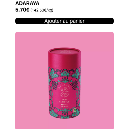
ADARAYA
5,70
€
(
142,50
€
/kg)
Ajouter au panier
Ce
produit
a
plusieurs
variations.
Les
options
peuvent
être
choisies
sur
la
page
du
produit