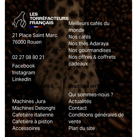
Nos produits
Meilleurs cafés du
monde
21 Place Saint Marc
Nos cafés
76000 Rouen
Nos thés Adaraya
IDU : FR475642_01OGXN
Nos gourmandises
Nos offres & coffrets
02 27 08 80 21
cadeaux
Facebook
Instagram
LinkedIn
Machines à café &
Boutique en ligne
accessoires
Qui sommes-nous ?
Machines Jura
Actualités
Machines Delonghi
Contact
Cafetière italienne
Conditions générales de
Cafetière à piston
vente
Accessoires
Plan du site