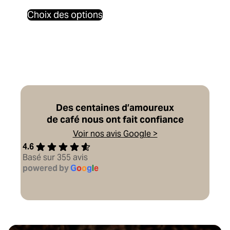
Ce
Choix des options
produit
a
plusieurs
variations.
Les
options
peuvent
être
Des centaines d’amoureux
choisies
de café nous ont fait confiance
sur
la
Voir nos avis Google >
page
4.6
du
Basé sur 355 avis
produit
powered by
G
o
o
g
l
e