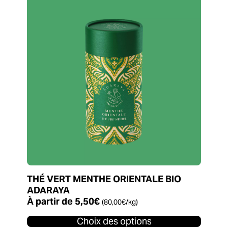
produit
a
plusieurs
variations.
Les
options
peuvent
être
choisies
sur
la
page
du
produit
THÉ VERT MENTHE ORIENTALE BIO
ADARAYA
À partir de
5,50
€
(
80,00
€
/kg)
Choix des options