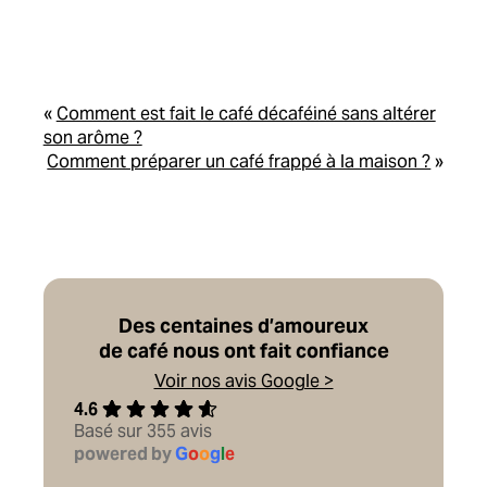
«
Comment est fait le café décaféiné sans altérer
son arôme ?
Comment préparer un café frappé à la maison ?
»
Des centaines d’amoureux
de café nous ont fait confiance
Voir nos avis Google >
4.6
Basé sur 355 avis
powered by
G
o
o
g
l
e