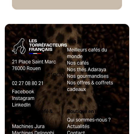
Nos produits
Meilleurs cafés du
monde
21 Place Saint Marc
Nos cafés
76000 Rouen
Nos thés Adaraya
IDU : FR475642_01OGXN
Nos gourmandises
Nos offres & coffrets
02 27 08 80 21
cadeaux
Facebook
Instagram
LinkedIn
Machines à café &
Boutique en ligne
accessoires
Qui sommes-nous ?
Machines Jura
Actualités
Machines Delonghi
Contact