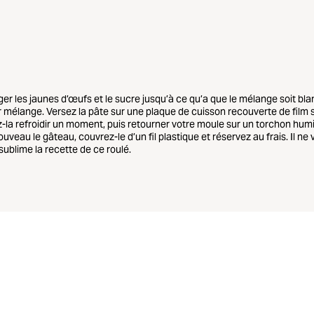
r les jaunes d’œufs et le sucre jusqu’à ce qu’a que le mélange soit bla
r mélange. Versez la pâte sur une plaque de cuisson recouverte de film s
z-la refroidir un moment, puis retourner votre moule sur un torchon humi
ouveau le gâteau, couvrez-le d’un fil plastique et réservez au frais. Il ne
blime la recette de ce roulé.