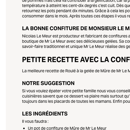
de pommes frais cela va contribuer à la gélification, car la
température à atteint les cent-dix degrés c’est cuit. Dès q
retournez les pots pendant dix minutes. Grâce à cela les pots
consommer dans le mois. Après toutes ces étapes il vous rest
LA BONNE CONFITURE DE MONSIEUR LE 
Nicolas Le Meur est producteur et fabricant de confitures a
boutique de Mr Le Meur avec ses délicieuses gelées. Sa co
savoir-faire traditionnel et unique Mr Le Meur réalise des g
PETITE RECETTE AVEC LA CON
La meilleure recette de Roulé à la gelée de Mûre de Mr Le 
NOTRE SUGGESTION
Si vous voulez épater votre petite famille nous vous consei
cuisinières savent que ce dessert va plaire mais surtout qu’il
toujours dans les placards de toutes les mamans. Enfin pour 
LES INGRÉDIENTS
Il vous faudra :
Un pot de confiture de Mûre de Mr Le Meur