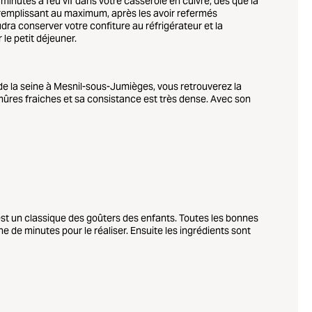
 minutes à feu vif dans votre casserole en cuivre, dès que la
s remplissant au maximum, après les avoir refermés
udra conserver votre confiture au réfrigérateur et la
le petit déjeuner.
 de la seine à Mesnil-sous-Jumièges, vous retrouverez la
ûres fraiches et sa consistance est très dense. Avec son
 est un classique des goûters des enfants. Toutes les bonnes
ine de minutes pour le réaliser. Ensuite les ingrédients sont