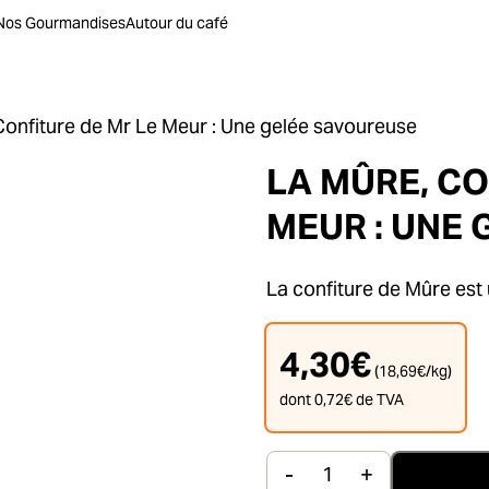
Nos Gourmandises
Autour du café
Confiture de Mr Le Meur : Une gelée savoureuse
LA MÛRE, CO
MEUR : UNE
La confiture de Mûre est u
4,30
€
(
18,69
€
/kg)
dont
0,72
€
de TVA
-
+
quantité de La Mû