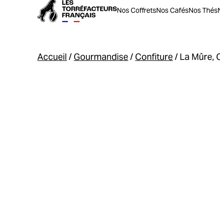
Nos Coffrets
Nos Cafés
Nos Thés
Accueil
/
Gourmandise
/
Confiture
/ La Mûre, 