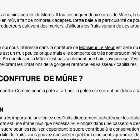
chemins bordés de Mûres. Il faut distinguer deux sortes de Mûres, la sa
st bien mûr, a fait de nombreux adeptes. Cette baie a la particularité de
producteurs cultivent des muriers, d’ailleurs les fruits venant de ces a
le qui nous intéresse dans la confiture de
Monsieur Le Meur
est celle du 
e est un fruit peu calorique mais elle comporte de très nombreux minér
En conclusion la Mûre n’est pas seulement une baie savoureuse c’est aus
iorant les irritations de la gorge et renforce les vaisseaux capillaires.
CONFITURE DE MÛRE ?
tte. Comme pour la pâte à tartiner, la gelée est surtout un délice à tart
ON
 très important, privilégiez des fruits directement achetés sur les étal
 pots est une étape plus que nécessaire. Plongez dans une casserole d’ea
el sucre pour les réaliser, cependant le sucre contribue à la conservatio
lo de fruits, vous pouvez considérer qu’il faut cinq cents grammes de f