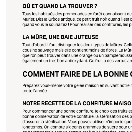
OÙ ET QUAND LA TROUVER ?
Tous les habitués des promenades en forêt connaissent des 
Murier. Dès la Grèce antique, ce petit fruit noir quand il e
quand vous le souhaitez ! Pour réaliser des confitures, les 
LA MÛRE, UNE BAIE JUTEUSE
Tout d’abord il faut distinguer les deux types de Mûres. Cel
cousine sauvage mais elle contient moins de fibres. La Mûr
que l’on peut trouver dans une orange ou un pamplemousse. 
également un très bon antioxydant. Ce fruit a des vertus amél
COMMENT FAIRE DE LA BONNE 
Préparez vous-même votre gelée maison en suivant notre rece
toute l’année.
NOTRE RECETTE DE LA CONFITURE MAIS
Pour commencer une bonne confiture, le choix des fruits est
bonne conservation de votre confiture, la stérilisation des
d’assurer la stérilisation. Vous pouvez utiliser n’importe qu
longtemps. On compte six cents grammes de sucre pour un ki