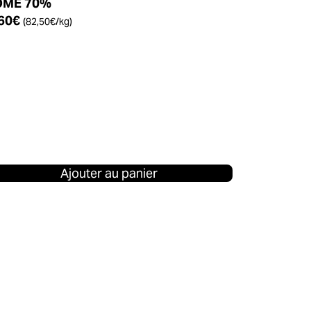
OMÉ 70%
60
€
(
82,50
€
/kg)
Ajouter au panier