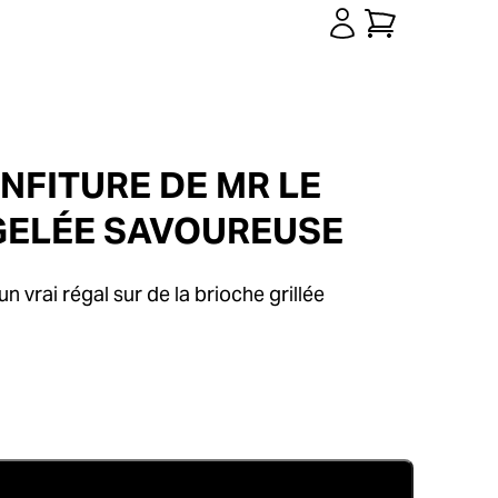
NFITURE DE MR LE
 GELÉE SAVOUREUSE
n vrai régal sur de la brioche grillée
Ajouter au panier
re, Confiture de Mr Le Meur : Une gelée savoureuse