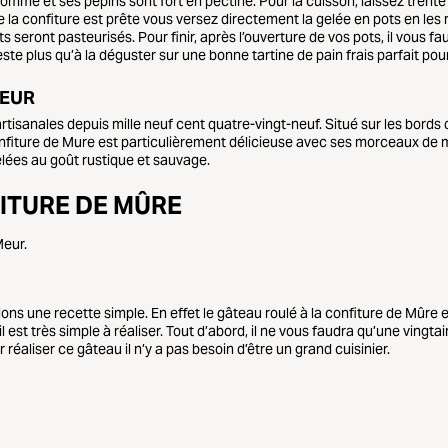
 pomme et ses pépins sont fort en pectine. Pour la cuisson, laissez trente
ue la confiture est prête vous versez directement la gelée en pots en le
 seront pasteurisés. Pour finir, après l’ouverture de vos pots, il vous fa
e plus qu’à la déguster sur une bonne tartine de pain frais parfait pour 
MEUR
rtisanales depuis mille neuf cent quatre-vingt-neuf. Situé sur les bords
nfiture de Mure est particulièrement délicieuse avec ses morceaux de m
elées au goût rustique et sauvage.
FITURE DE MÛRE
Meur.
llons une recette simple. En effet le gâteau roulé à la confiture de Mûre
 est très simple à réaliser. Tout d’abord, il ne vous faudra qu’une vingta
réaliser ce gâteau il n’y a pas besoin d’être un grand cuisinier.