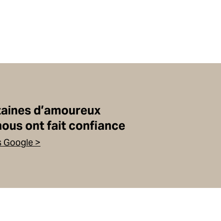
taines d’amoureux
nous ont fait confiance
s Google >