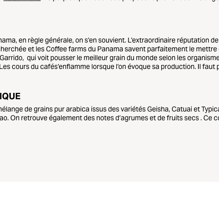
a, en règle générale, on s’en souvient. L’extraordinaire réputation de 
echerchée et les Coffee farms du Panama savent parfaitement le mettre e
e Garrido, qui voit pousser le meilleur grain du monde selon les organis
 Les cours du cafés’enflamme lorsque l’on évoque sa production. Il faut
IQUE
ange de grains pur arabica issus des variétés Geisha, Catuai et Typi
o. On retrouve également des notes d’agrumes et de fruits secs . Ce co