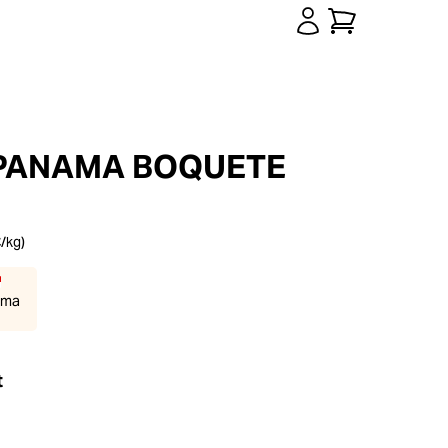
 PANAMA BOQUETE
€
/kg)
ama
t