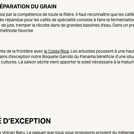
ÉPARATION DU GRAIN
si par la compétence de toute la filière. Il faut reconnaître que les c
rès répandue pour les cafés de spécialité consiste à faire la fermentati
e de jute. tremper la récolte dans de grandes bassines d’eau. Dans un pr
 méthode favorise
rès de la frontière avec
le Costa Rica
. Les arbustes poussent à une hau
rains d’exception notre Boquete Garrido du Panama bénéficie d’une situ
s cultures. La saison sèche vient apporter le soleil nécessaire à la matur
É D’EXCEPTION
du
Volcan Baru
. Le paquet que nous vous proposons provient du mélange d