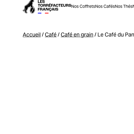
Nos Coffrets
Nos Cafés
Nos Thés
Accueil
/
Café
/
Café en grain
/ Le Café du Pa