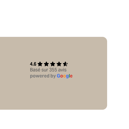
4.6
Basé sur 355 avis
powered by
G
o
o
g
l
e