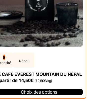
oduit
8
Népal
ntensité
E CAFÉ EVEREST MOUNTAIN DU NÉPAL
partir de
14,50
€
(
72,50
€
/kg)
Choix des options