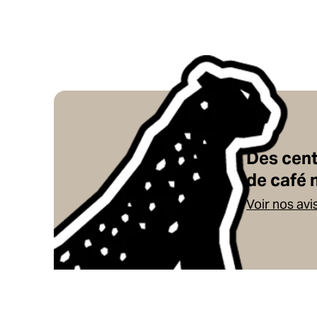
Des cen
de café 
Voir nos avi