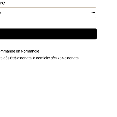
ure
Ajouter au panier
afé du Panama Boquete Garrido
r commande en Normandie
erte dès 65€ d’achats, à domicile dès 75€ d'achats