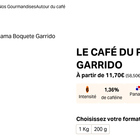
Nos Gourmandises
Autour du café
nama Boquete Garrido
LE CAFÉ DU
GARRIDO
À partir de
11,70
€
(
58,50
6
1,36%
Pan
Intensité
de caféine
Choisissez votre forma
1 Kg
200 g