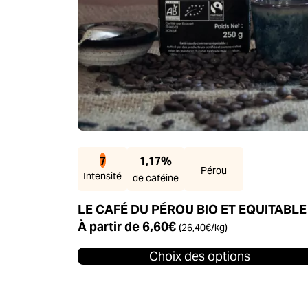
produit
7
1,17%
Pérou
Intensité
de caféine
LE CAFÉ DU PÉROU BIO ET EQUITABLE
À partir de
6,60
€
(
26,40
€
/kg)
Choix des options