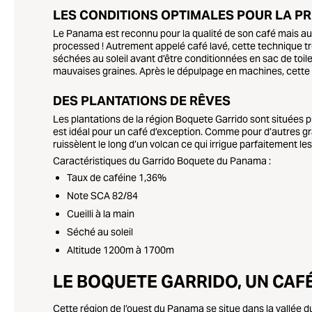
LES CONDITIONS OPTIMALES POUR LA PR
Le Panama est reconnu pour la qualité de son café mais aus
processed ! Autrement appelé
café lavé
, cette technique t
séchées au soleil avant d’être conditionnées en sac de toil
mauvaises graines. Après le dépulpage en machines, cette
DES PLANTATIONS DE RÊVES
Les plantations de la région Boquete Garrido sont situées p
est idéal pour un café d’exception. Comme pour d’autres g
ruissèlent le long d’un volcan ce qui irrigue parfaitement le
Caractéristiques du Garrido Boquete du Panama :
Taux de caféine 1,36%
Note SCA 82/84
Cueilli à la main
Séché au soleil
Altitude 1200m à 1700m
LE BOQUETE GARRIDO, UN CAF
Cette région de l’ouest du Panama se situe dans la vallée 