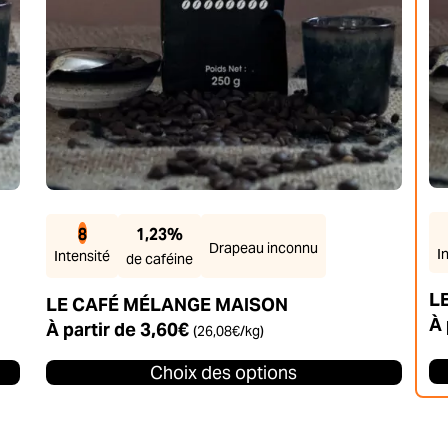
produit
pr
8
1,23%
Drapeau inconnu
I
Intensité
de caféine
L
LE CAFÉ MÉLANGE MAISON
À 
À partir de
3,60
€
(
26,08
€
/kg)
Choix des options