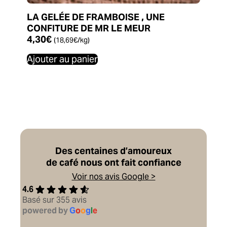
LA GELÉE DE FRAMBOISE , UNE
CONFITURE DE MR LE MEUR
4,30
€
(
18,69
€
/kg)
Ajouter au panier
Des centaines d’amoureux
de café nous ont fait confiance
Voir nos avis Google >
4.6
Basé sur 355 avis
powered by
G
o
o
g
l
e