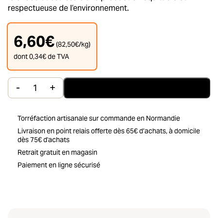
respectueuse de l’environnement.
6,60
€
(
82,50
€
/kg)
dont
0,34
€
de TVA
-
+
Ajouter au panier
quantité de Tablette de Chocolat Origine Sao To
Torréfaction artisanale sur commande en Normandie
Livraison en point relais offerte dès 65€ d’achats, à domicile
dès 75€ d'achats
Retrait gratuit en magasin
Paiement en ligne sécurisé