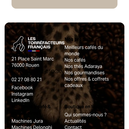
Nos produits
Meilleurs cafés du
monde
21 Place Saint Marc
Nos cafés
76000 Rouen
Nos thés Adaraya
IDU : FR475642_01OGXN
Nos gourmandises
Nos offres & coffrets
02 27 08 80 21
cadeaux
Facebook
Instagram
LinkedIn
Machines à café &
Boutique en ligne
accessoires
Qui sommes-nous ?
Machines Jura
Actualités
Machines Delonghi
Contact