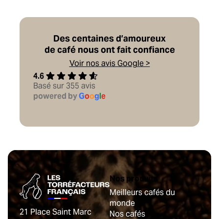
Des centaines d’amoureux
de café nous ont fait confiance
Voir nos avis Google >
4.6
Basé sur 355 avis
powered by
G
o
o
g
l
e
Nos produits
Meilleurs cafés du
monde
21 Place Saint Marc
Nos cafés