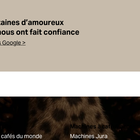
taines d’amoureux
nous ont fait confiance
s Google >
duits
Machines à café & access
s cafés du monde
Machines Jura