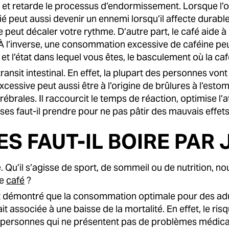
s
et retarde le processus d’endormissement. Lorsque l’o
t allié peut aussi devenir un ennemi lorsqu’il affecte dura
e peut décaler votre rythme. D’autre part, le café aide à
À l’inverse, une consommation excessive de caféine peut ê
n et l’état dans lequel vous êtes, le basculement où la ca
 transit intestinal. En effet, la plupart des personnes von
essive peut aussi être à l’origine de brûlures à l’estoma
ébrales. Il raccourcit le temps de réaction, optimise l’a
s faut-il prendre pour ne pas pâtir des mauvais effets 
S FAUT-IL BOIRE PAR 
bre. Qu’il s’agisse de sport, de sommeil ou de nutrition, 
le
café
?
t démontré que la consommation optimale pour des adu
ait associée à une baisse de la mortalité. En effet, le ri
s personnes qui ne présentent pas de problèmes médic