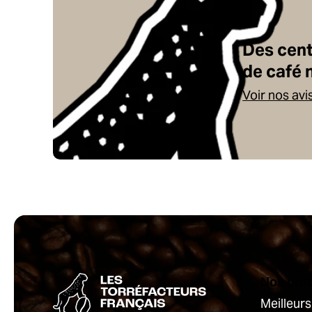
Des cen
de café 
Voir nos avi
Nos pro
Meilleur