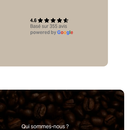
4.6
Basé sur 355 avis
powered by
G
o
o
g
l
e
oires
Boutique en ligne
Qui sommes-nous ?