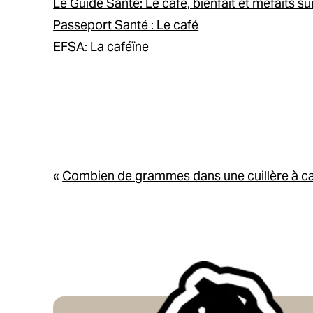
Le Guide Santé: Le café, bienfait et méfaits su
Passeport Santé : Le café
EFSA: La caféïne
«
Combien de grammes dans une cuillère à ca