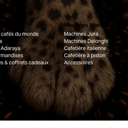
duits
Machines à café & access
s cafés du monde
Machines Jura
s
Machines Delonghi
 Adaraya
Cafetière italienne
rmandises
Cafetière à piston
es & coffrets cadeaux
Accessoires