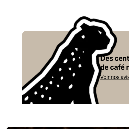
Des cen
de café 
Voir nos avi