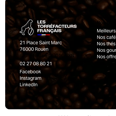
Nos pro
Meilleur
Nos café
21 Place Saint Marc
Nos thés
76000 Rouen
Nos gou
IDU : FR475642_01OGXN
Nos offr
02 27 08 80 21
Facebook
Instagram
LinkedIn