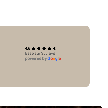
4.6
Basé sur 355 avis
powered by
G
o
o
g
l
e