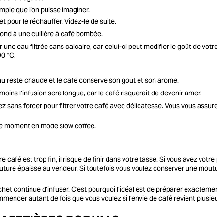
simple que l’on puisse imaginer.
 pour le réchauffer. Videz-le de suite.
pond à une cuillère à café bombée.
ser une eau filtrée sans calcaire, car celui-ci peut modifier le goût de vo
90 °C.
’eau reste chaude et le café conserve son goût et son arôme.
 moins l’infusion sera longue, car le café risquerait de devenir amer.
 sans forcer pour filtrer votre café avec délicatesse. Vous vous assurez 
e ce moment en mode slow coffee.
re café est trop fin, il risque de finir dans votre tasse. Si vous avez vo
ure épaisse au vendeur. Si toutefois vous voulez conserver une mouture
pichet continue d’infuser. C’est pourquoi l’idéal est de préparer exactem
encer autant de fois que vous voulez si l’envie de café revient plusieur