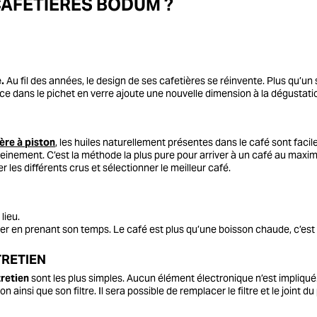
CAFETIÈRES BODUM ?
e.
Au fil des années, le design de ses cafetières se réinvente. Plus qu’un 
nce dans le pichet en verre ajoute une nouvelle dimension à la dégustati
ière à piston
, les huiles naturellement présentes dans le café sont faci
einement. C’est la méthode la plus pure pour arriver à un café au maxim
 les différents crus et sélectionner le meilleur café.
lieu.
er en prenant son temps. Le café est plus qu’une boisson chaude, c’est
TRETIEN
ntretien
sont les plus simples. Aucun élément électronique n’est impliqué. I
on ainsi que son filtre. Il sera possible de remplacer le filtre et le joint