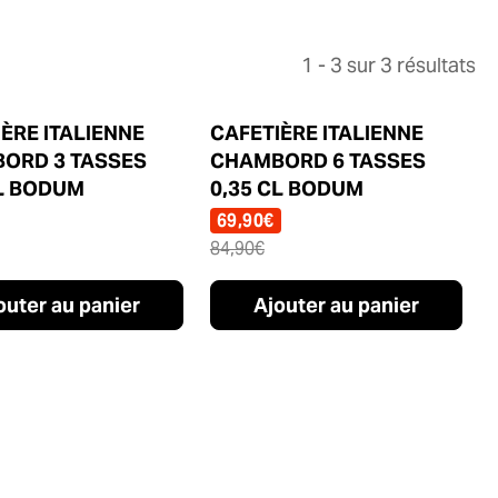
1 - 3 sur 3 résultats
ÈRE ITALIENNE
CAFETIÈRE ITALIENNE
OFFRE
ORD 3 TASSES
CHAMBORD 6 TASSES
CL BODUM
0,35 CL BODUM
69,90
€
84,90
€
outer au panier
Ajouter au panier