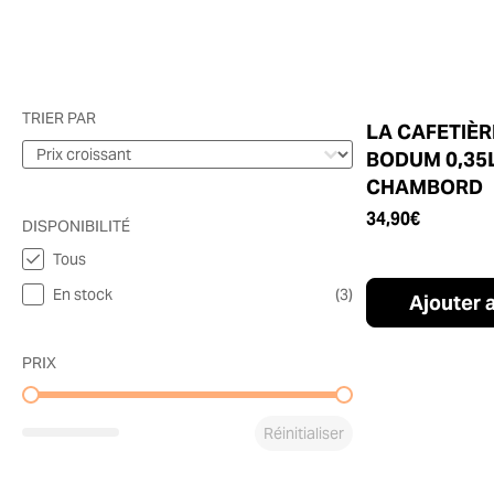
TRIER PAR
LA CAFETIÈR
Trier par
TRIER PAR
BODUM 0,35
CHAMBORD
34,90
€
DISPONIBILITÉ
Tous
DISPONIBILITÉ
En stock
(3)
Ajouter 
PRIX
PRIX
Réinitialiser