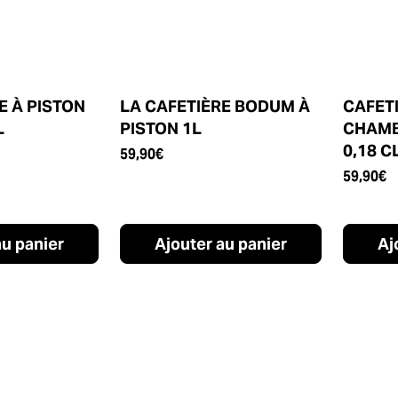
E À PISTON
LA CAFETIÈRE BODUM À
CAFETI
L
PISTON 1L
CHAMB
0,18 
59,90
€
59,90
€
au panier
Ajouter au panier
Aj