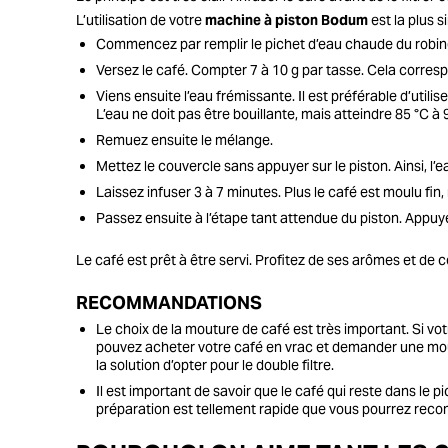
L’utilisation de votre
machine à piston Bodum
est la plus 
Commencez par remplir le pichet d’eau chaude du robinet
Versez le café. Compter 7 à 10 g par tasse. Cela corres
Viens ensuite l’eau frémissante. Il est préférable d’utili
L’eau ne doit pas être bouillante, mais atteindre 85 °C à 
Remuez ensuite le mélange.
Mettez le couvercle sans appuyer sur le piston. Ainsi, l
Laissez infuser 3 à 7 minutes. Plus le café est moulu fin,
Passez ensuite à l’étape tant attendue du piston. Appuyez
Le café est prêt à être servi. Profitez de ses arômes et d
RECOMMANDATIONS
Le choix de la mouture de café est très important. Si vot
pouvez acheter votre café en vrac et demander une mout
la solution d’opter pour le double filtre.
Il est important de savoir que le café qui reste dans le 
préparation est tellement rapide que vous pourrez recomm