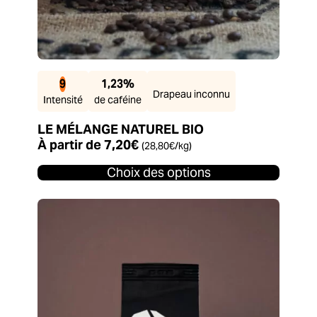
9
1,23%
Drapeau inconnu
Intensité
de caféine
LE MÉLANGE NATUREL BIO
À partir de
7,20
€
(
28,80
€
/kg)
Choix des options