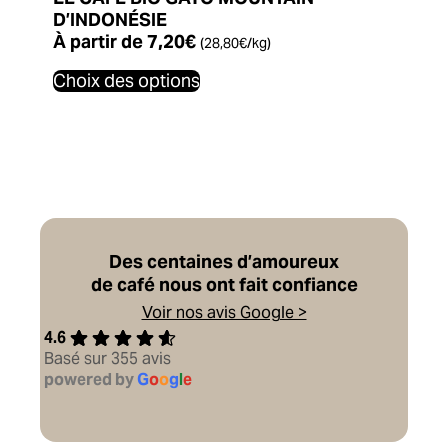
D’INDONÉSIE
À partir de
7,20
€
(
28,80
€
/kg)
Ce
Choix des options
produit
a
plusieurs
variations.
Les
options
peuvent
être
Des centaines d’amoureux
choisies
de café nous ont fait confiance
sur
la
Voir nos avis Google >
page
4.6
du
Basé sur 355 avis
produit
powered by
G
o
o
g
l
e