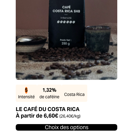
la
page
du
produit
5
1,32%
Costa Rica
Intensité
de caféine
LE CAFÉ DU COSTA RICA
À partir de
6,60
€
(
26,40
€
/kg)
Choix des options