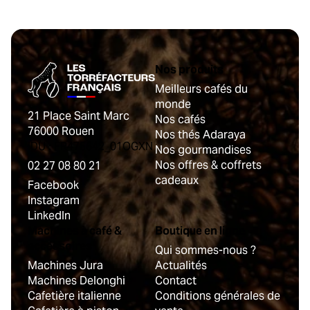
Nos produits
Meilleurs cafés du
monde
21 Place Saint Marc
Nos cafés
76000 Rouen
Nos thés Adaraya
IDU : FR475642_01OGXN
Nos gourmandises
Nos offres & coffrets
02 27 08 80 21
cadeaux
Facebook
Instagram
LinkedIn
Machines à café &
Boutique en ligne
accessoires
Qui sommes-nous ?
Machines Jura
Actualités
Machines Delonghi
Contact
Cafetière italienne
Conditions générales de