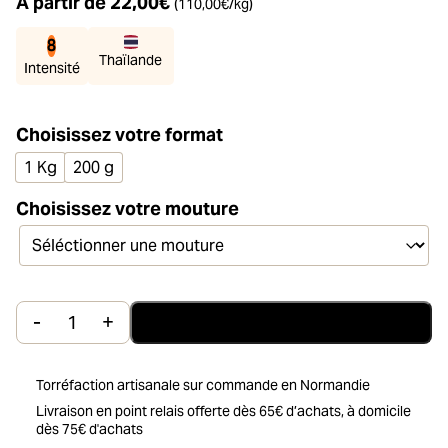
À partir de
22,00
€
(
110,00
€
/kg)
8
Thaïlande
Intensité
Choisissez votre format
1 Kg
200 g
Choisissez votre mouture
-
+
Ajouter au panier
quantité de Le Café de Thaïlande Siam Maï
Torréfaction artisanale sur commande en Normandie
Livraison en point relais offerte dès 65€ d’achats, à domicile
dès 75€ d'achats